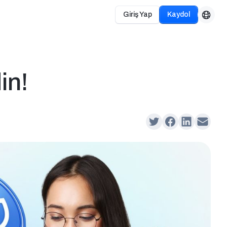
Giriş Yap
Kaydol
in!