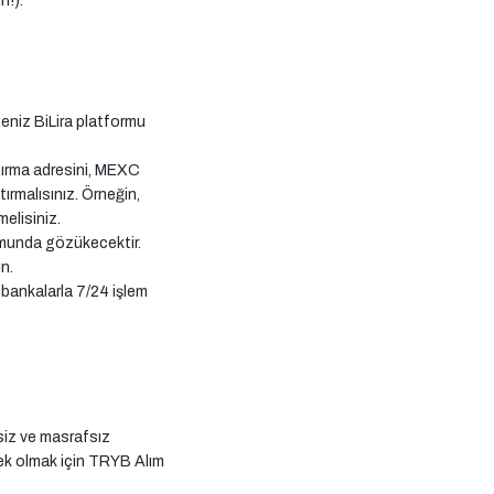
n!).
seniz BiLira platformu
yatırma adresini, MEXC
rmalısınız. Örneğin,
elisiniz.
rmunda gözükecektir.
n.
 bankalarla 7/24 işlem
siz ve masrafsız
stek olmak için TRYB Alım