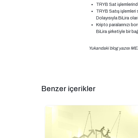
TRYB Sat işlemlerind
TRYB Satış işlemleri 
Dolayısıyla BiLira ola
Kripto paralarınızı b
BiLira şirketiyle bir ba
Yukarıdaki blog yazısı ME
Benzer içerikler