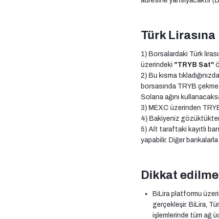
adresine yansıyacaktır (
Türk Lirasın
1) Borsalardaki Türk lira
üzerindeki
"TRYB Sat"
ö
2) Bu kısma tıkladığınızda 
borsasında TRYB çekme (w
Solana ağını kullanacaksa
3) MEXC üzerinden TRYB g
4) Bakiyeniz gözüktükten
5) Alt taraftaki kayıtlı 
yapabilir. Diğer bankalarl
Dikkat edilme
BiLira platformu üze
gerçekleşir. BiLira, T
işlemlerinde tüm ağ üc