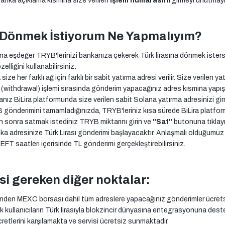
Banka açıklama kısmına size verilen
işlem numarasını
girmeyi unutmayı
a Dönmek İstiyorum Ne Yapmalıyım?
sına eşdeğer TRYB'lerinizi bankanıza çekerek Türk lirasına dönmek ister
zelliğini kullanabilirsiniz
.
size her farklı ağ için farklı bir sabit yatırma adresi verilir. Size verilen 
ithdrawal) işlemi sırasında gönderim yapacağınız adres kısmına yapıştı
nız BiLira platformunda size verilen sabit Solana yatırma adresinizi girm
önderimini tamamladığınızda, TRYB'leriniz kısa sürede BiLira platfo
 sonra satmak istediniz TRYB miktarını girin ve
"Sat"
butonuna tıklayı
banka adresinize Türk Lirası gönderimi başlayacaktır. Anlaşmalı olduğumuz
a EFT saatleri içerisinde TL gönderimi gerçekleştirebilirsiniz.
si gereken diğer noktalar:
rinden MEXC borsası dahil tüm adreslere yapacağınız gönderimler ücret
ürk kullanıcıların Türk lirasıyla blokzincir dünyasına entegrasyonuna de
retlerini karşılamakta ve servisi ücretsiz sunmaktadır.