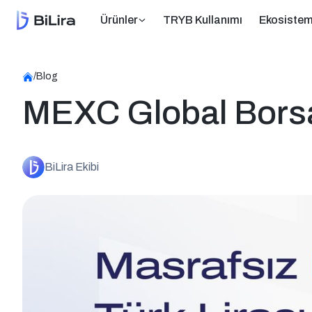
Ürünler
TRYB Kullanımı
Ekosiste
/
Blog
MEXC Global Borsası
BiLira Ekibi