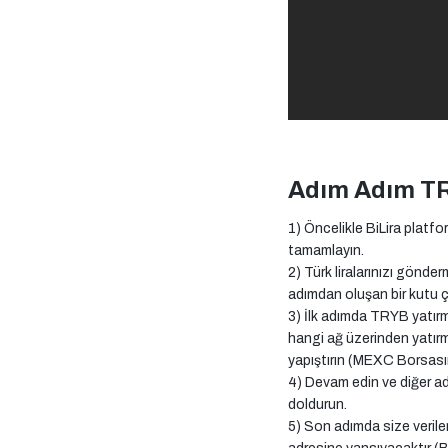
Adım Adım T
1) Öncelikle BiLira platf
tamamlayın.
2) Türk liralarınızı gönde
adımdan oluşan bir kutu 
3) İlk adımda TRYB yatır
hangi ağ üzerinden yatırm
yapıştırın (MEXC Borsas
4) Devam edin ve diğer ad
doldurun.
5) Son adımda size verile