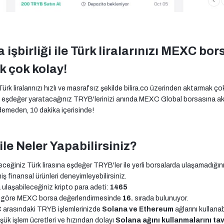
işbirliği ile Türk liralarınızı MEXC bo
k çok kolay!
 liralarınızı hızlı ve masrafsız şekilde bilira.co üzerinden aktarmak çok
za eşdeğer yaratacağınız TRYB'lerinizi anında MEXC Global borsasına akt
emeden, 10 dakika içerisinde!
le Neler Yapabilirsiniz?
iniz Türk lirasına eşdeğer TRYB'ler ile yerli borsalarda ulaşamadığınız
iş finansal ürünleri deneyimleyebilirsiniz.
laşabileceğiniz kripto para adeti:
1465
e göre MEXC borsa değerlendirmesinde
16.
sırada bulunuyor.
 arasındaki TRYB işlemlerinizde
Solana ve Ethereum
ağlarını kullanab
üşük işlem ücretleri ve hızından dolayı
Solana ağını kullanmalarını ta