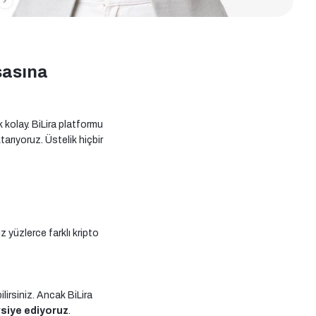
rsasına
 kolay. BiLira platformu
arıyoruz. Üstelik hiçbir
 yüzlerce farklı kripto
ilirsiniz. Ancak BiLira
vsiye ediyoruz
.