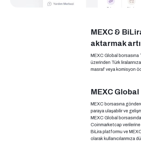
MEXC & BiLira 
aktarmak artı
MEXC Global borsasına Türk
üzerinden Türk liralarını
masraf veya komisyon öd
MEXC Global i
MEXC borsasına göndereceğ
paraya ulaşabilir ve gelişm
MEXC Global borsasında u
Coinmarketcap verilerin
BiLira platformu ve MEXC
olarak kullanıcılarımıza d