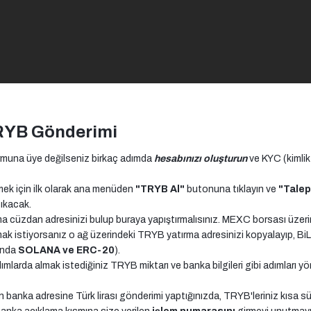
RYB Gönderimi
ormuna üye değilseniz birkaç adımda
hesabınızı oluşturun
ve KYC (kimlik
rmek için ilk olarak ana menüden
"TRYB Al"
butonuna tıklayın ve
"Tale
çıkacak.
ma cüzdan adresinizi bulup buraya yapıştırmalısınız. MEXC borsası üzer
ak istiyorsanız o ağ üzerindeki TRYB yatırma adresinizi kopyalayıp, Bi
ında
SOLANA ve ERC-20
).
ımlarda almak istediğiniz TRYB miktarı ve banka bilgileri gibi adımları y
n banka adresine Türk lirası gönderimi yaptığınızda, TRYB'leriniz kısa 