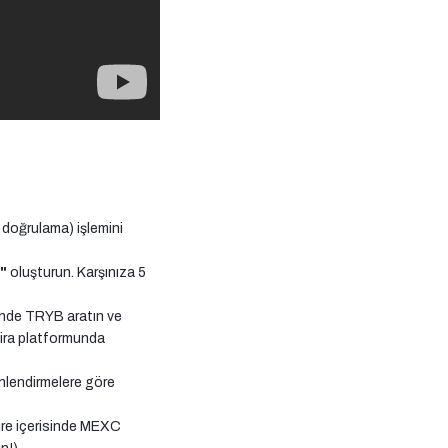
 doğrulama) işlemini
p"
oluşturun. Karşınıza 5
inde TRYB aratın ve
Lira platformunda
önlendirmelere göre
süre içerisinde MEXC