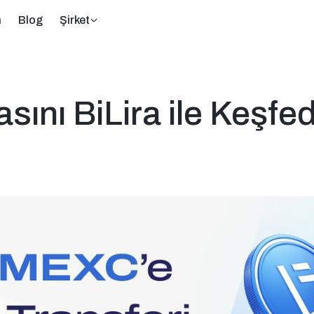
m
Blog
Şirket
nı BiLira ile Keşfed