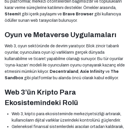
bu platformlar, merkezi otoritelerden bağımsızdır ve toplulukların
karar verme süreçlerine katılımını destekler. Örnekler arasında,
Steemit
gibi içerik paylaşımı ve
Brave Browser
gibi kullanıcıya
ödüller sunan web tarayıcıları bulunuyor.
Oyun ve Metaverse Uygulamaları
Web 3, oyun sektöründe de devrim yaratıyor. Blok zincir tabanlı
oyunlar, oyunculara oyun içi varlıklarını gerçek dünyada
kullanabilme ve ticaret yapabilme olanağı sunuyor. Bu tür oyunlar
‘oyna-kazan’ modeli ile oyuncuların oyunu oynayarak kazanç elde
etmesini mümkün kılıyor.
Decentraland
,
Axie Infinity
ve
The
Sandbox
gibi platformlar bu alanda öncü olarak kabul ediliyor.
Web 3’ün Kripto Para
Ekosistemindeki Rolü
Web 3, kripto para ekosisteminde merkeziyetsizliği artırarak,
kullanıcıların dijital varlıklar üzerindeki kontrolünü güçlendirir.
Geleneksel finansal sistemlerdeki aracıları ortadan kaldırarak,