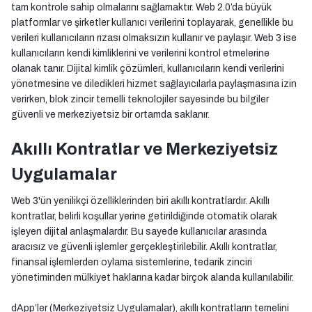
tam kontrole sahip olmalarını sağlamaktır. Web 2.0’da büyük
platformlar ve şirketler kullanıcı verilerini toplayarak, genellikle bu
verileri kullanıcıların rızası olmaksızın kullanır ve paylaşır. Web 3 ise
kullanıcıların kendi kimliklerini ve verilerini kontrol etmelerine
olanak tanır. Dijital kimlik çözümleri, kullanıcıların kendi verilerini
yönetmesine ve diledikleri hizmet sağlayıcılarla paylaşmasına izin
verirken, blok zincir temelli teknolojiler sayesinde bu bilgiler
güvenli ve merkeziyetsiz bir ortamda saklanır.
Akıllı Kontratlar ve Merkeziyetsiz
Uygulamalar
Web 3'ün yenilikçi özelliklerinden biri akıllı kontratlardır. Akıllı
kontratlar, belirli koşullar yerine getirildiğinde otomatik olarak
işleyen dijital anlaşmalardır. Bu sayede kullanıcılar arasında
aracısız ve güvenli işlemler gerçekleştirilebilir. Akıllı kontratlar,
finansal işlemlerden oylama sistemlerine, tedarik zinciri
yönetiminden mülkiyet haklarına kadar birçok alanda kullanılabilir.
dApp’ler (Merkeziyetsiz Uygulamalar), akıllı kontratların temelini