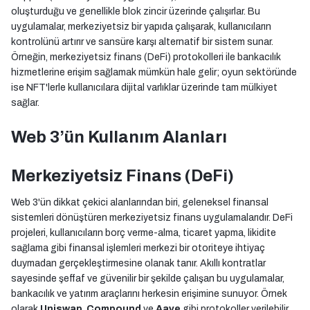
oluşturduğu ve genellikle blok zincir üzerinde çalışırlar. Bu
uygulamalar, merkeziyetsiz bir yapıda çalışarak, kullanıcıların
kontrolünü artırır ve sansüre karşı alternatif bir sistem sunar.
Örneğin, merkeziyetsiz finans (DeFi) protokolleri ile bankacılık
hizmetlerine erişim sağlamak mümkün hale gelir; oyun sektöründe
ise NFT'lerle kullanıcılara dijital varlıklar üzerinde tam mülkiyet
sağlar.
Web 3’ün Kullanım Alanları
Merkeziyetsiz Finans (DeFi)
Web 3'ün dikkat çekici alanlarından biri, geleneksel finansal
sistemleri dönüştüren merkeziyetsiz finans uygulamalarıdır. DeFi
projeleri, kullanıcıların borç verme-alma, ticaret yapma, likidite
sağlama gibi finansal işlemleri merkezi bir otoriteye ihtiyaç
duymadan gerçekleştirmesine olanak tanır. Akıllı kontratlar
sayesinde şeffaf ve güvenilir bir şekilde çalışan bu uygulamalar,
bankacılık ve yatırım araçlarını herkesin erişimine sunuyor. Örnek
olarak
Uniswap
,
Compound
ve
Aave
gibi protokoller verilebilir.