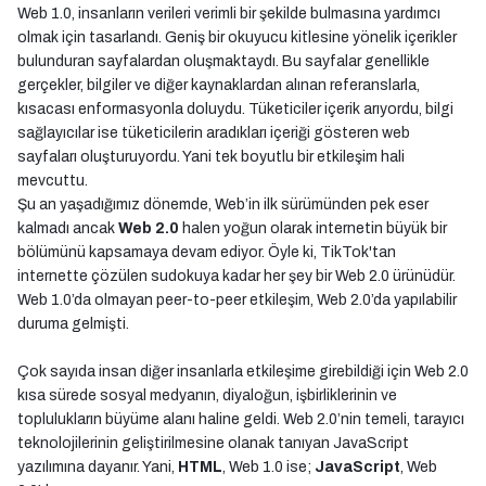
Web 1.0, insanların verileri verimli bir şekilde bulmasına yardımcı
olmak için tasarlandı. Geniş bir okuyucu kitlesine yönelik içerikler
bulunduran sayfalardan oluşmaktaydı. Bu sayfalar genellikle
gerçekler, bilgiler ve diğer kaynaklardan alınan referanslarla,
kısacası enformasyonla doluydu. Tüketiciler içerik arıyordu, bilgi
sağlayıcılar ise tüketicilerin aradıkları içeriği gösteren web
sayfaları oluşturuyordu. Yani tek boyutlu bir etkileşim hali
mevcuttu.
Şu an yaşadığımız dönemde, Web’in ilk sürümünden pek eser
kalmadı ancak
Web 2.0
halen yoğun olarak internetin büyük bir
bölümünü kapsamaya devam ediyor. Öyle ki, TikTok'tan
internette çözülen sudokuya kadar her şey bir Web 2.0 ürünüdür.
Web 1.0’da olmayan peer-to-peer etkileşim, Web 2.0’da yapılabilir
duruma gelmişti.
Çok sayıda insan diğer insanlarla etkileşime girebildiği için Web 2.0
kısa sürede sosyal medyanın, diyaloğun, işbirliklerinin ve
toplulukların büyüme alanı haline geldi. Web 2.0’nin temeli, tarayıcı
teknolojilerinin geliştirilmesine olanak tanıyan JavaScript
yazılımına dayanır. Yani,
HTML
, Web 1.0 ise;
JavaScript
, Web