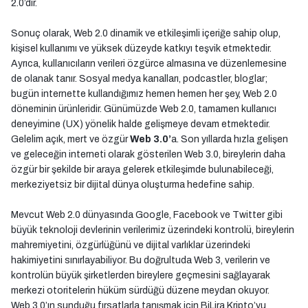
2.0’dır.
Sonuç olarak, Web 2.0 dinamik ve etkileşimli içeriğe sahip olup,
kişisel kullanımı ve yüksek düzeyde katkıyı teşvik etmektedir.
Ayrıca, kullanıcıların verileri özgürce almasına ve düzenlemesine
de olanak tanır. Sosyal medya kanalları, podcastler, bloglar;
bugün internette kullandığımız hemen hemen her şey, Web 2.0
döneminin ürünleridir. Günümüzde Web 2.0, tamamen kullanıcı
deneyimine (UX) yönelik halde gelişmeye devam etmektedir.
Gelelim açık, mert ve özgür
Web 3.0’
a. Son yıllarda hızla gelişen
ve geleceğin interneti olarak gösterilen Web 3.0, bireylerin daha
özgür bir şekilde bir araya gelerek etkileşimde bulunabileceği,
merkeziyetsiz bir dijital dünya oluşturma hedefine sahip.
Mevcut Web 2.0 dünyasında Google, Facebook ve Twitter gibi
büyük teknoloji devlerinin verilerimiz üzerindeki kontrolü, bireylerin
mahremiyetini, özgürlüğünü ve dijital varlıklar üzerindeki
hakimiyetini sınırlayabiliyor. Bu doğrultuda Web 3, verilerin ve
kontrolün büyük şirketlerden bireylere geçmesini sağlayarak
merkezi otoritelerin hüküm sürdüğü düzene meydan okuyor.
Web 3.0’ın sunduğu fırsatlarla tanışmak için BiLira Kripto’yu