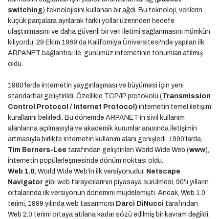
switching
) teknolojisini kullanan bir ağdı. Bu teknoloji, verilerin
küçük parçalara ayrılarak farklı yollar üzerinden hedefe
ulaştırılmasını ve daha güvenli bir veri iletimi sağlanmasını mümkün
kılıyordu. 29 Ekim 1969'da Kaliforniya Üniversitesi'nde yapılan ilk
ARPANET bağlantısı ile, günümüz internetinin tohumları atılmış
oldu.
1980'lerde internetin yaygınlaşması ve büyümesi için yeni
standartlar geliştirildi. Özellikle TCP/IP protokolü (
Transmission
Control Protocol / Internet Protocol)
internetin temel iletişim
kurallarını belirledi. Bu dönemde ARPANET'in sivil kullanım
alanlarına açılmasıyla ve akademik kurumlar arasında iletişimin
artmasıyla birlikte internetin kullanım alanı genişledi. 1990'larda,
Tim Berners-Lee
tarafından geliştirilen World Wide Web (
www
),
internetin popülerleşmesinde dönüm noktası oldu.
Web 1.0
, World Wide Web'in ilk versiyonudur.
Netscape
Navigator
gibi web tarayıcılarının piyasaya sürülmesi, 90'lı yılların
ortalarında ilk versiyonun dönemini müjdelemişti. Ancak, Web 1.0
terimi, 1999 yılında web tasarımcısı
Darci DiNucci
tarafından
Web 2.0 terimi ortaya atılana kadar sözü edilmiş bir kavram değildi.