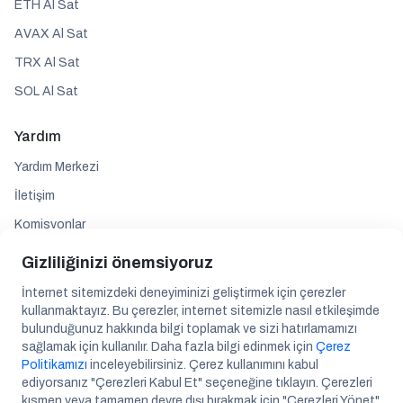
ETH Al Sat
AVAX Al Sat
TRX Al Sat
SOL Al Sat
Yardım
Yardım Merkezi
İletişim
Komisyonlar
Gizliliğinizi önemsiyoruz
Takip edin
İnternet sitemizdeki deneyiminizi geliştirmek için çerezler
kullanmaktayız. Bu çerezler, internet sitemizle nasıl etkileşimde
bulunduğunuz hakkında bilgi toplamak ve sizi hatırlamamızı
sağlamak için kullanılır. Daha fazla bilgi edinmek için
Çerez
Politikamızı
inceleyebilirsiniz. Çerez kullanımını kabul
ediyorsanız "Çerezleri Kabul Et" seçeneğine tıklayın. Çerezleri
Maslak Mah. A.O.S 55. Sok. 42 Maslak A Blok No: 2 İç Kapı No: 287 Kat: 14
kısmen veya tamamen devre dışı bırakmak için "Çerezleri Yönet"
Daire No: 11, 34398, Sarıyer / İSTANBUL