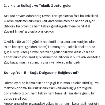
3. Likidite Bolluğu ve Teknik Göstergeler
ABD’de devam eden borç tavanı tartışmaları ve faiz belirsizlikleri,
küresel yatırımcıların riskli varlıklara yönelmesine neden oluyor.
Bitcoin, bu ortamda hem teknik göstergeler hem de "dijital
güvenli liman" algısıyla öne çıkıyor.
Özellikle 50 ve 200 günlük hareketli ortalamaların kesişimi olan
“altın kesişim” (golden cross) formasyonu, teknik analistlerce
güçlü bir yükseliş sinyali olarak değerlendiriliyor. Altın ve hisse
senetlerinin yön aradığı bir dönemde Bitcoin’in bu teknik destekle
güç kazanması, yatırımcı ilgisini yeniden canlandırdı.
Sonuç: Yeni Bir Boğa Dalgasının Eşiğinde mi?
Düzenleyici açıklamaların netleştiği, kurumsal talebin sürdüğü ve
makroekonomik belirsizliklerin riskli varlıklara ilgiyi artırdığı bu
dönemde Bitcoin, hem teknik hem temel dinamiklerle güçlü bir
duruş sergiliyor.
Ancak analistler, piyasadaki yükseliş trendinin korunabilmesi için