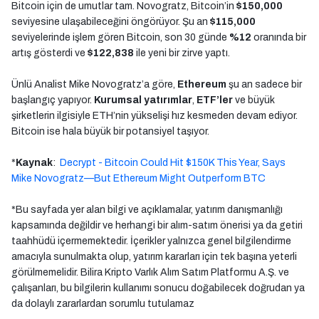
Bitcoin için de umutlar tam. Novogratz, Bitcoin’in
$150,000
seviyesine ulaşabileceğini öngörüyor. Şu an
$115,000
seviyelerinde işlem gören Bitcoin, son 30 günde
%12
oranında bir
artış gösterdi ve
$122,838
ile yeni bir zirve yaptı.
Ünlü Analist Mike Novogratz’a göre,
Ethereum
şu an sadece bir
başlangıç yapıyor.
Kurumsal yatırımlar
,
ETF’ler
ve büyük
şirketlerin ilgisiyle ETH’nin yükselişi hız kesmeden devam ediyor.
Bitcoin ise hala büyük bir potansiyel taşıyor.
*
Kaynak
:
Decrypt - Bitcoin Could Hit $150K This Year, Says
Mike Novogratz—But Ethereum Might Outperform BTC
*Bu sayfada yer alan bilgi ve açıklamalar, yatırım danışmanlığı
kapsamında değildir ve herhangi bir alım-satım önerisi ya da getiri
taahhüdü içermemektedir. İçerikler yalnızca genel bilgilendirme
amacıyla sunulmakta olup, yatırım kararları için tek başına yeterli
görülmemelidir. Bilira Kripto Varlık Alım Satım Platformu A.Ş. ve
çalışanları, bu bilgilerin kullanımı sonucu doğabilecek doğrudan ya
da dolaylı zararlardan sorumlu tutulamaz