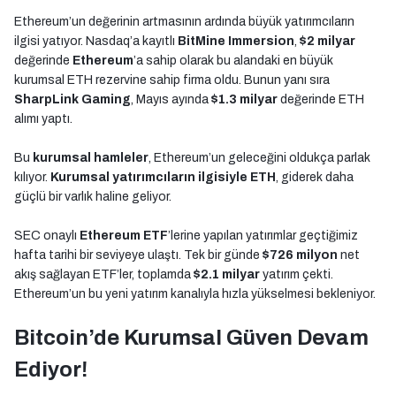
Ethereum’un değerinin artmasının ardında büyük yatırımcıların
ilgisi yatıyor. Nasdaq’a kayıtlı
BitMine Immersion
,
$2 milyar
değerinde
Ethereum
’a sahip olarak bu alandaki en büyük
kurumsal ETH rezervine sahip firma oldu. Bunun yanı sıra
SharpLink Gaming
, Mayıs ayında
$1.3 milyar
değerinde ETH
alımı yaptı.
Bu
kurumsal hamleler
, Ethereum’un geleceğini oldukça parlak
kılıyor.
Kurumsal yatırımcıların ilgisiyle ETH
, giderek daha
güçlü bir varlık haline geliyor.
SEC onaylı
Ethereum ETF
’lerine yapılan yatırımlar geçtiğimiz
hafta tarihi bir seviyeye ulaştı. Tek bir günde
$726 milyon
net
akış sağlayan ETF’ler, toplamda
$2.1 milyar
yatırım çekti.
Ethereum’un bu yeni yatırım kanalıyla hızla yükselmesi bekleniyor.
Bitcoin’de Kurumsal Güven Devam
Ediyor!