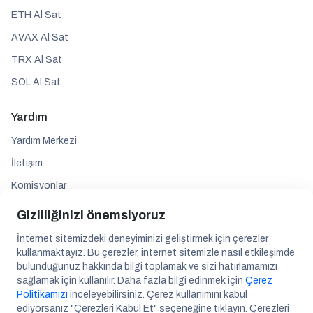
ETH Al Sat
AVAX Al Sat
TRX Al Sat
SOL Al Sat
Yardım
Yardım Merkezi
İletişim
Komisyonlar
Gizliliğinizi önemsiyoruz
Takip edin
İnternet sitemizdeki deneyiminizi geliştirmek için çerezler
kullanmaktayız. Bu çerezler, internet sitemizle nasıl etkileşimde
bulunduğunuz hakkında bilgi toplamak ve sizi hatırlamamızı
sağlamak için kullanılır. Daha fazla bilgi edinmek için
Çerez
Politikamızı
inceleyebilirsiniz. Çerez kullanımını kabul
ediyorsanız "Çerezleri Kabul Et" seçeneğine tıklayın. Çerezleri
Maslak Mah. A.O.S 55. Sok. 42 Maslak A Blok No: 2 İç Kapı No: 287 Kat: 14