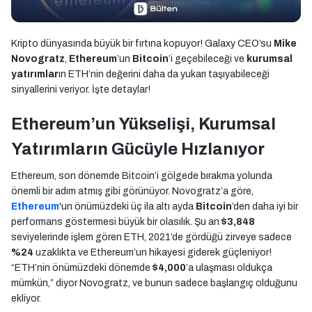
Kripto dünyasında büyük bir fırtına kopuyor! Galaxy CEO’su
Mike
Novogratz
,
Ethereum
’un
Bitcoin
’i geçebileceği ve
kurumsal
yatırımlar
ın ETH’nin değerini daha da yukarı taşıyabileceği
sinyallerini veriyor. İşte detaylar!
Ethereum’un Yükselişi, Kurumsal
Yatırımların Gücüyle Hızlanıyor
Ethereum, son dönemde Bitcoin’i gölgede bırakma yolunda
önemli bir adım atmış gibi görünüyor. Novogratz’a göre,
Ethereum
'un önümüzdeki üç ila altı ayda
Bitcoin
’den daha iyi bir
performans göstermesi büyük bir olasılık. Şu an
$3,848
seviyelerinde işlem gören ETH, 2021’de gördüğü zirveye sadece
%24
uzaklıkta ve Ethereum’un hikayesi giderek güçleniyor!
“ETH’nin önümüzdeki dönemde
$4,000
’a ulaşması oldukça
mümkün,” diyor Novogratz, ve bunun sadece başlangıç olduğunu
ekliyor.