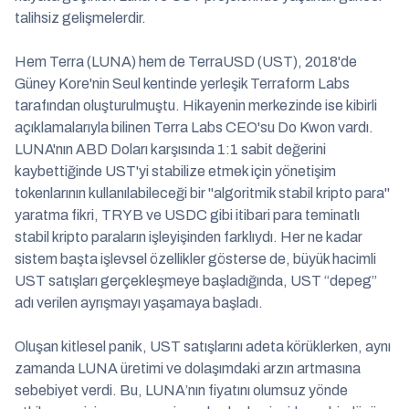
talihsiz gelişmelerdir.
Hem Terra (LUNA) hem de TerraUSD (UST), 2018'de
Güney Kore'nin Seul kentinde yerleşik Terraform Labs
tarafından oluşturulmuştu. Hikayenin merkezinde ise kibirli
açıklamalarıyla bilinen Terra Labs CEO'su Do Kwon vardı.
LUNA'nın ABD Doları karşısında 1:1 sabit değerini
kaybettiğinde UST'yi stabilize etmek için yönetişim
tokenlarının kullanılabileceği bir "algoritmik stabil kripto para"
yaratma fikri, TRYB ve USDC gibi itibari para teminatlı
stabil kripto paraların işleyişinden farklıydı. Her ne kadar
sistem başta işlevsel özellikler gösterse de, büyük hacimli
UST satışları gerçekleşmeye başladığında, UST “depeg”
adı verilen ayrışmayı yaşamaya başladı.
Oluşan kitlesel panik, UST satışlarını adeta körüklerken, aynı
zamanda LUNA üretimi ve dolaşımdaki arzın artmasına
sebebiyet verdi. Bu, LUNA’nın fiyatını olumsuz yönde