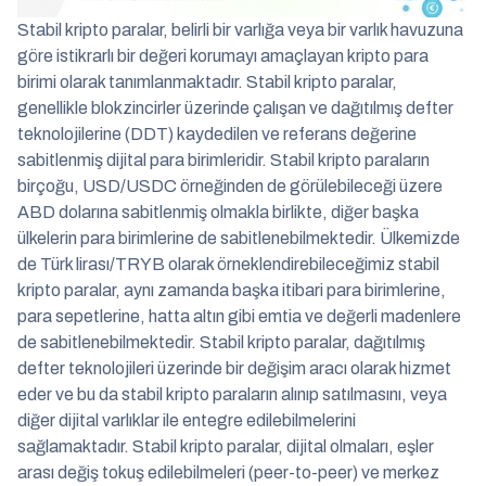
Stabil kripto paralar, belirli bir varlığa veya bir varlık havuzuna
göre istikrarlı bir değeri korumayı amaçlayan kripto para
birimi olarak tanımlanmaktadır. Stabil kripto paralar,
genellikle blokzincirler üzerinde çalışan ve dağıtılmış defter
teknolojilerine (DDT) kaydedilen ve referans değerine
sabitlenmiş dijital para birimleridir. Stabil kripto paraların
birçoğu, USD/USDC örneğinden de görülebileceği üzere
ABD dolarına sabitlenmiş olmakla birlikte, diğer başka
ülkelerin para birimlerine de sabitlenebilmektedir. Ülkemizde
de Türk lirası/TRYB olarak örneklendirebileceğimiz stabil
kripto paralar, aynı zamanda başka itibari para birimlerine,
para sepetlerine, hatta altın gibi emtia ve değerli madenlere
de sabitlenebilmektedir. Stabil kripto paralar, dağıtılmış
defter teknolojileri üzerinde bir değişim aracı olarak hizmet
eder ve bu da stabil kripto paraların alınıp satılmasını, veya
diğer dijital varlıklar ile entegre edilebilmelerini
sağlamaktadır. Stabil kripto paralar, dijital olmaları, eşler
arası değiş tokuş edilebilmeleri (peer-to-peer) ve merkez