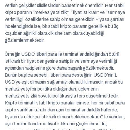
verilen çelişkiler silsilesinden bahsetmek önemlidir. Her stabil
kripto paranın “merkeziyetsizlik”, “fiyat istikrarı” ve “sermaye
verimliliği” özelliklerine sahip olması gereklidir. Piyasa şartları
incelendiğinde ise, bir stabil kripto paranın genellikle bu üç
koşuldan ağırlıklı olarak ikisine tam olarak uyabildiği
gözlemlenmektedir.
Örneğin USDC itibari para ile teminatlandırıldığından ötürü
istikrarlı bir fiyat dengesine sahiptir ve sermaye verimliliği
açısından rakiplerine göre daha başarılı gözükmektedir.
Bunun başlıca sebebi, itibari para desteğinin USDC’nin 1
USD’ye eşit olmasını sağlamayı olanaklı kılmasıdır, ancak bu
merkeziyetçi bir politika olduğundan, üçlemenin
merkeziyetsizlik boyutu politikasıyla ters düşebilmektedir.
Kripto teminatlı stabil kripto paralar için ise, her bir sabit para
kripto varlıkları tarafından aşırı teminatlandırıldığı hallerde,
fiyatın da oldukça istikrarlı olması beklenecektir. Öte yandan,
aşırı teminatlandırma fiyat istikrarını güçlendirse de,