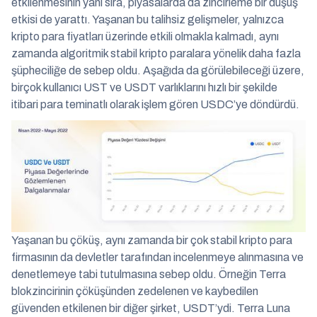
etkilenmesinin yanı sıra, piyasalarda da zincirleme bir düşüş
etkisi de yarattı. Yaşanan bu talihsiz gelişmeler, yalnızca
kripto para fiyatları üzerinde etkili olmakla kalmadı, aynı
zamanda algoritmik stabil kripto paralara yönelik daha fazla
şüpheciliğe de sebep oldu. Aşağıda da görülebileceği üzere,
birçok kullanıcı UST ve USDT varlıklarını hızlı bir şekilde
itibari para teminatlı olarak işlem gören USDC’ye döndürdü.
Yaşanan bu çöküş, aynı zamanda bir çok stabil kripto para
firmasının da devletler tarafından incelenmeye alınmasına ve
denetlemeye tabi tutulmasına sebep oldu. Örneğin Terra
blokzincirinin çöküşünden zedelenen ve kaybedilen
güvenden etkilenen bir diğer şirket, USDT’ydi. Terra Luna