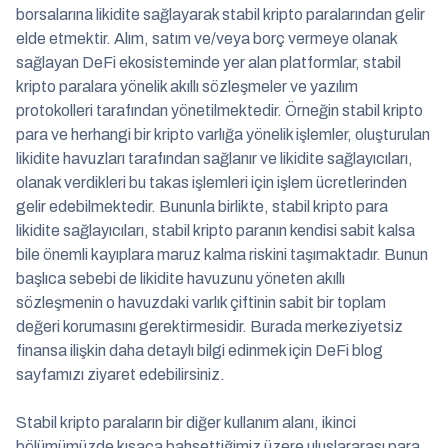
borsalarına likidite sağlayarak stabil kripto paralarından gelir
elde etmektir. Alım, satım ve/veya borç vermeye olanak
sağlayan DeFi ekosisteminde yer alan platformlar, stabil
kripto paralara yönelik akıllı sözleşmeler ve yazılım
protokolleri tarafından yönetilmektedir. Örneğin stabil kripto
para ve herhangi bir kripto varlığa yönelik işlemler, oluşturulan
likidite havuzları tarafından sağlanır ve likidite sağlayıcıları,
olanak verdikleri bu takas işlemleri için işlem ücretlerinden
gelir edebilmektedir. Bununla birlikte, stabil kripto para
likidite sağlayıcıları, stabil kripto paranın kendisi sabit kalsa
bile önemli kayıplara maruz kalma riskini taşımaktadır. Bunun
başlıca sebebi de likidite havuzunu yöneten akıllı
sözleşmenin o havuzdaki varlık çiftinin sabit bir toplam
değeri korumasını gerektirmesidir. Burada merkeziyetsiz
finansa ilişkin daha detaylı bilgi edinmek için DeFi blog
sayfamızı ziyaret edebilirsiniz.
Stabil kripto paraların bir diğer kullanım alanı, ikinci
bölümümüzde kısaca bahsettiğimiz üzere uluslararası para