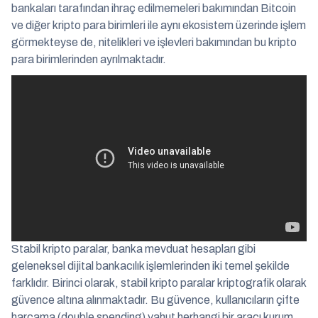
bankaları tarafından ihraç edilmemeleri bakımından Bitcoin
ve diğer kripto para birimleri ile aynı ekosistem üzerinde işlem
görmekteyse de, nitelikleri ve işlevleri bakımından bu kripto
para birimlerinden ayrılmaktadır.
Stabil kripto paralar, banka mevduat hesapları gibi
geleneksel dijital bankacılık işlemlerinden iki temel şekilde
farklıdır. Birinci olarak, stabil kripto paralar kriptografik olarak
güvence altına alınmaktadır. Bu güvence, kullanıcıların çifte
harcama (double spending) yahut herhangi bir aracı kurum