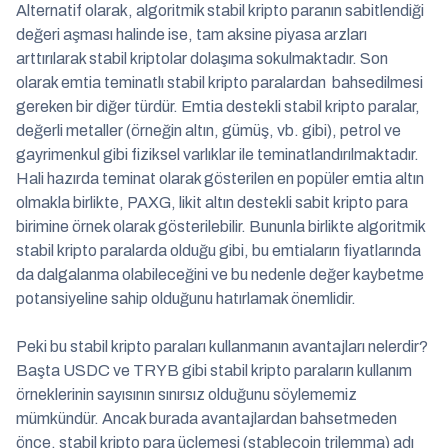
Alternatif olarak, algoritmik stabil kripto paranın sabitlendiği
değeri aşması halinde ise, tam aksine piyasa arzları
arttırılarak stabil kriptolar dolaşıma sokulmaktadır. Son
olarak emtia teminatlı stabil kripto paralardan bahsedilmesi
gereken bir diğer türdür. Emtia destekli stabil kripto paralar,
değerli metaller (örneğin altın, gümüş, vb. gibi), petrol ve
gayrimenkul gibi fiziksel varlıklar ile teminatlandırılmaktadır.
Hali hazırda teminat olarak gösterilen en popüler emtia altın
olmakla birlikte, PAXG, likit altın destekli sabit kripto para
birimine örnek olarak gösterilebilir. Bununla birlikte algoritmik
stabil kripto paralarda olduğu gibi, bu emtiaların fiyatlarında
da dalgalanma olabileceğini ve bu nedenle değer kaybetme
potansiyeline sahip olduğunu hatırlamak önemlidir.
Peki bu stabil kripto paraları kullanmanın avantajları nelerdir?
Başta USDC ve TRYB gibi stabil kripto paraların kullanım
örneklerinin sayısının sınırsız olduğunu söylememiz
mümkündür. Ancak burada avantajlardan bahsetmeden
önce, stabil kripto para üçlemesi (stablecoin trilemma) adı