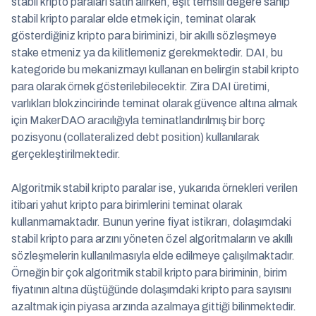
stabil kripto paraları satın alırken, eşit temsili değere sahip
stabil kripto paralar elde etmek için, teminat olarak
gösterdiğiniz kripto para biriminizi, bir akıllı sözleşmeye
stake etmeniz ya da kilitlemeniz gerekmektedir. DAI, bu
kategoride bu mekanizmayı kullanan en belirgin stabil kripto
para olarak örnek gösterilebilecektir. Zira DAI üretimi,
varlıkları blokzincirinde teminat olarak güvence altına almak
için MakerDAO aracılığıyla teminatlandırılmış bir borç
pozisyonu (collateralized debt position) kullanılarak
gerçekleştirilmektedir.
Algoritmik stabil kripto paralar ise, yukarıda örnekleri verilen
itibari yahut kripto para birimlerini teminat olarak
kullanmamaktadır. Bunun yerine fiyat istikrarı, dolaşımdaki
stabil kripto para arzını yöneten özel algoritmaların ve akıllı
sözleşmelerin kullanılmasıyla elde edilmeye çalışılmaktadır.
Örneğin bir çok algoritmik stabil kripto para biriminin, birim
fiyatının altına düştüğünde dolaşımdaki kripto para sayısını
azaltmak için piyasa arzında azalmaya gittiği bilinmektedir.