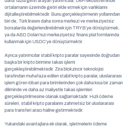
daha fazla getiri arayan yatırımcılar, DeFi ekosisteminde
ortalamanın üzerinde getiri elde etmek için varlıklarını
dijitalleştirebilmektedir. Bunu gerçekleştirmenin yollarından
biri de, Türk lirasını daha sonra merkezi ve merkeziyetsiz
borsalarda değerlendirebilmek için TRYB’ye dönüştürmek,
ya da ABD Doları’nızı merkeziyetsiz finans platformlarında
kullanmak için USDC’ye dönüştürmektir.
Ayrıca yatırımcılar stabil kripto paralar sayesinde doğrudan
başka bir kripto birimine takas işlemi
gerçekleştirebilmektedir. Zira blokzincir teknolojisi
tarafından muhafaza edilen stabil kripto paralar, uluslararası
işlem gören itibari para birimlerinden çok daha kısa bir zaman
diliminde ve daha az maliyetle takas işlemleri
gerçekleştirilmesine olanak sağlamaktadır. Hızlı ödeme
süreleri, stabil kripto paralarını zahmetsiz bir uluslararası
para transferi aracı haline getirmektedir.
Yukarıdaki avantajlara ek olarak, işletmelerin ödeme