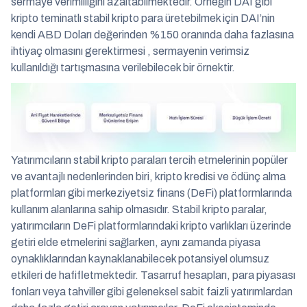
sermaye verimliliğini azaltabilmektedir. Örneğin DAI gibi
kripto teminatlı stabil kripto para üretebilmek için DAI’nin
kendi ABD Doları değerinden %150 oranında daha fazlasına
ihtiyaç olmasını gerektirmesi , sermayenin verimsiz
kullanıldığı tartışmasına verilebilecek bir örnektir.
Yatırımcıların stabil kripto paraları tercih etmelerinin popüler
ve avantajlı nedenlerinden biri, kripto kredisi ve ödünç alma
platformları gibi merkeziyetsiz finans (DeFi) platformlarında
kullanım alanlarına sahip olmasıdır. Stabil kripto paralar,
yatırımcıların DeFi platformlarındaki kripto varlıkları üzerinde
getiri elde etmelerini sağlarken, aynı zamanda piyasa
oynaklıklarından kaynaklanabilecek potansiyel olumsuz
etkileri de hafifletmektedir. Tasarruf hesapları, para piyasası
fonları veya tahviller gibi geleneksel sabit faizli yatırımlardan