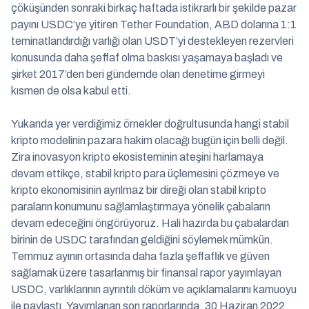
çöküşünden sonraki birkaç haftada istikrarlı bir şekilde pazar
payını USDC’ye yitiren Tether Foundation, ABD dolarına 1:1
teminatlandırdığı varlığı olan USDT’yi destekleyen rezervleri
konusunda daha şeffaf olma baskısı yaşamaya başladı ve
şirket 2017’den beri gündemde olan denetime girmeyi
kısmen de olsa kabul etti.
Yukarıda yer verdiğimiz örnekler doğrultusunda hangi stabil
kripto modelinin pazara hakim olacağı bugün için belli değil.
Zira inovasyon kripto ekosisteminin ateşini harlamaya
devam ettikçe, stabil kripto para üçlemesini çözmeye ve
kripto ekonomisinin ayrılmaz bir direği olan stabil kripto
paraların konumunu sağlamlaştırmaya yönelik çabaların
devam edeceğini öngörüyoruz. Hali hazırda bu çabalardan
birinin de USDC tarafından geldiğini söylemek mümkün.
Temmuz ayının ortasında daha fazla şeffaflık ve güven
sağlamak üzere tasarlanmış bir finansal rapor yayımlayan
USDC, varlıklarının ayrıntılı döküm ve açıklamalarını kamuoyu
ile paylaştı. Yayımlanan son raporlarında, 30 Haziran 2022