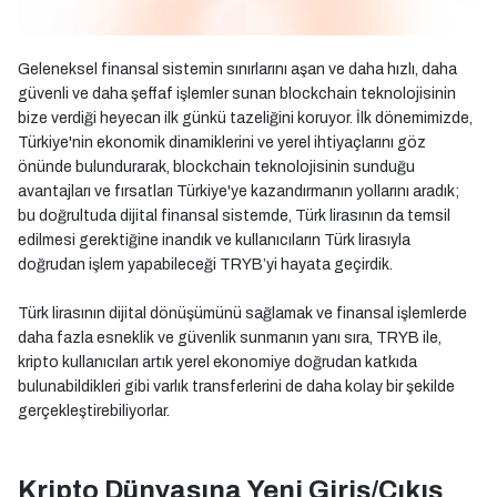
Geleneksel finansal sistemin sınırlarını aşan ve daha hızlı, daha
güvenli ve daha şeffaf işlemler sunan blockchain teknolojisinin
bize verdiği heyecan ilk günkü tazeliğini koruyor. İlk dönemimizde,
Türkiye'nin ekonomik dinamiklerini ve yerel ihtiyaçlarını göz
önünde bulundurarak, blockchain teknolojisinin sunduğu
avantajları ve fırsatları Türkiye'ye kazandırmanın yollarını aradık;
bu doğrultuda dijital finansal sistemde, Türk lirasının da temsil
edilmesi gerektiğine inandık ve kullanıcıların Türk lirasıyla
doğrudan işlem yapabileceği TRYB’yi hayata geçirdik.
Türk lirasının dijital dönüşümünü sağlamak ve finansal işlemlerde
daha fazla esneklik ve güvenlik sunmanın yanı sıra, TRYB ile,
kripto kullanıcıları artık yerel ekonomiye doğrudan katkıda
bulunabildikleri gibi varlık transferlerini de daha kolay bir şekilde
gerçekleştirebiliyorlar.
Kripto Dünyasına Yeni Giriş/Çıkış