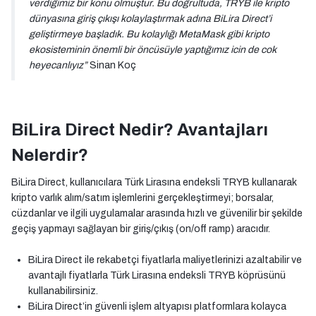
verdiğimiz bir konu olmuştur. Bu doğrultuda, TRYB ile kripto
dünyasına giriş çıkışı kolaylaştırmak adına BiLira Direct’i
geliştirmeye başladık. Bu kolaylığı MetaMask gibi kripto
ekosisteminin önemli bir öncüsüyle yaptığımız icin de cok
heyecanlıyız”
Sinan Koç
BiLira Direct Nedir? Avantajları
Nelerdir?
BiLira Direct, kullanıcılara Türk Lirasına endeksli TRYB kullanarak
kripto varlık alım/satım işlemlerini gerçekleştirmeyi; borsalar,
cüzdanlar ve ilgili uygulamalar arasında hızlı ve güvenilir bir şekilde
geçiş yapmayı sağlayan bir giriş/çıkış (on/off ramp) aracıdır.
BiLira Direct ile rekabetçi fiyatlarla maliyetlerinizi azaltabilir ve
avantajlı fiyatlarla Türk Lirasına endeksli TRYB köprüsünü
kullanabilirsiniz.
BiLira Direct’in güvenli işlem altyapısı platformlara kolayca