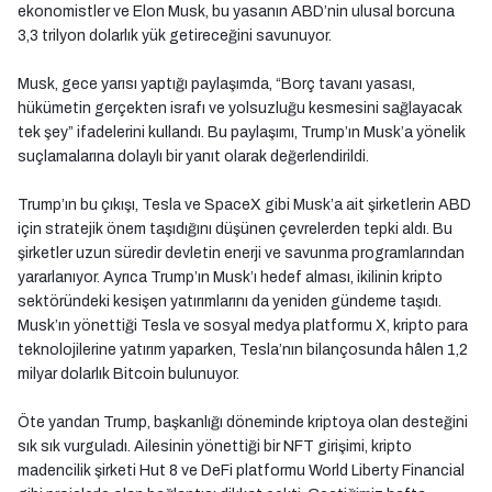
ekonomistler ve Elon Musk, bu yasanın ABD’nin ulusal borcuna
3,3 trilyon dolarlık yük getireceğini savunuyor.
Musk, gece yarısı yaptığı paylaşımda, “Borç tavanı yasası,
hükümetin gerçekten israfı ve yolsuzluğu kesmesini sağlayacak
tek şey” ifadelerini kullandı. Bu paylaşımı, Trump’ın Musk’a yönelik
suçlamalarına dolaylı bir yanıt olarak değerlendirildi.
Trump’ın bu çıkışı, Tesla ve SpaceX gibi Musk’a ait şirketlerin ABD
için stratejik önem taşıdığını düşünen çevrelerden tepki aldı. Bu
şirketler uzun süredir devletin enerji ve savunma programlarından
yararlanıyor. Ayrıca Trump’ın Musk’ı hedef alması, ikilinin kripto
sektöründeki kesişen yatırımlarını da yeniden gündeme taşıdı.
Musk’ın yönettiği Tesla ve sosyal medya platformu X, kripto para
teknolojilerine yatırım yaparken, Tesla’nın bilançosunda hâlen 1,2
milyar dolarlık Bitcoin bulunuyor.
Öte yandan Trump, başkanlığı döneminde kriptoya olan desteğini
sık sık vurguladı. Ailesinin yönettiği bir NFT girişimi, kripto
madencilik şirketi Hut 8 ve DeFi platformu World Liberty Financial