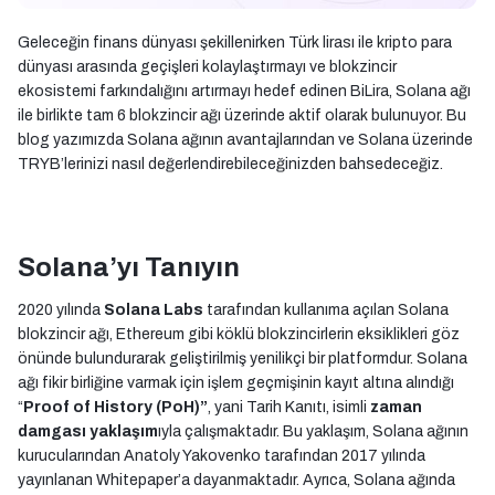
Geleceğin finans dünyası şekillenirken Türk lirası ile kripto para
dünyası arasında geçişleri kolaylaştırmayı ve blokzincir
ekosistemi farkındalığını artırmayı hedef edinen BiLira, Solana ağı
ile birlikte tam 6 blokzincir ağı üzerinde aktif olarak bulunuyor. Bu
blog yazımızda Solana ağının avantajlarından ve Solana üzerinde
TRYB’lerinizi nasıl değerlendirebileceğinizden bahsedeceğiz.
Solana’yı Tanıyın
2020 yılında
Solana Labs
tarafından kullanıma açılan Solana
blokzincir ağı, Ethereum gibi köklü blokzincirlerin eksiklikleri göz
önünde bulundurarak geliştirilmiş yenilikçi bir platformdur. Solana
ağı fikir birliğine varmak için işlem geçmişinin kayıt altına alındığı
“
Proof of History (PoH)”
, yani Tarih Kanıtı, isimli
zaman
damgası yaklaşım
ıyla çalışmaktadır. Bu yaklaşım, Solana ağının
kurucularından Anatoly Yakovenko tarafından 2017 yılında
yayınlanan Whitepaper’a dayanmaktadır. Ayrıca, Solana ağında