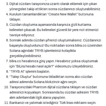
Dijital cüzdanı tarayıcınıza uzantı olarak eklemek için çıkan
yönergeleri takip ettikten sonra cüzdanınızı oluşturabilirsiniz.
Kurulum tamamlandıktan “Create New Wallet” butonuna
tıklayın.
Cüzdan oluşturma aşamasında karşınıza gizli kurtarma
kelimeleri çıkacak. Bu kelimeleri güvenli bir yere not etmenizi
tavsiye ediyoruz.
Sonraki adımda cüzdan şifrenizi oluşturmalısınız. Cüzdanınızı
başarıyla oluşturdunuz! Bu noktadan sonra bilira.co üzerinden
Solana ağındaki TRYB işlemlerinizi kolaylıkla
gerçekleştirebilirsiniz.
bilira.co hesabınıza giriş yapın. Hesabınız yoksa oluşturmak
için “BiLira hesabı nasıl açılır?” videomuzu izleyebilirsiniz.
“TRYB Al” işlemini başlatın.
“Talep Oluştur” butonuna tıkladıktan sonra alıcı cüzdan
adresi adımında Solana blokzincir ağını seçin.
Tarayıcınızdaki Phantom dijital cüzdana tıklayın ve cüzdan
adresinizi kopyalayın. Sonrasında bu cüzdan adresini TRYB
alım adımlarındaki ilgili alana yapıştırın.
Bankanızı ve yatırmak istediğiniz Türk lirası miktarını seçin.