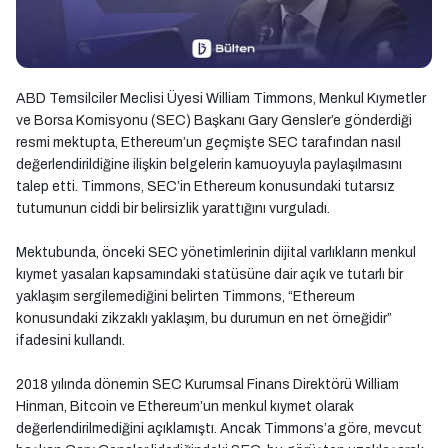
ABD Temsilciler Meclisi Üyesi William Timmons, Menkul Kıymetler
ve Borsa Komisyonu (SEC) Başkanı Gary Gensler’e gönderdiği
resmi mektupta, Ethereum’un geçmişte SEC tarafından nasıl
değerlendirildiğine ilişkin belgelerin kamuoyuyla paylaşılmasını
talep etti. Timmons, SEC’in Ethereum konusundaki tutarsız
tutumunun ciddi bir belirsizlik yarattığını vurguladı.
Mektubunda, önceki SEC yönetimlerinin dijital varlıkların menkul
kıymet yasaları kapsamındaki statüsüne dair açık ve tutarlı bir
yaklaşım sergilemediğini belirten Timmons, “Ethereum
konusundaki zikzaklı yaklaşım, bu durumun en net örneğidir”
ifadesini kullandı.
2018 yılında dönemin SEC Kurumsal Finans Direktörü William
Hinman, Bitcoin ve Ethereum’un menkul kıymet olarak
değerlendirilmediğini açıklamıştı. Ancak Timmons’a göre, mevcut