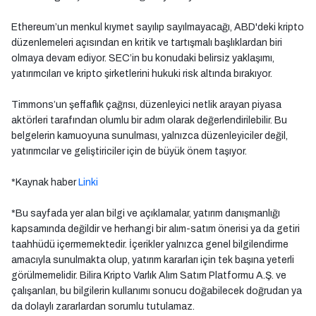
Ethereum’un menkul kıymet sayılıp sayılmayacağı, ABD'deki kripto
düzenlemeleri açısından en kritik ve tartışmalı başlıklardan biri
olmaya devam ediyor. SEC’in bu konudaki belirsiz yaklaşımı,
yatırımcıları ve kripto şirketlerini hukuki risk altında bırakıyor.
Timmons’un şeffaflık çağrısı, düzenleyici netlik arayan piyasa
aktörleri tarafından olumlu bir adım olarak değerlendirilebilir. Bu
belgelerin kamuoyuna sunulması, yalnızca düzenleyiciler değil,
yatırımcılar ve geliştiriciler için de büyük önem taşıyor.
*Kaynak haber
Linki
*Bu sayfada yer alan bilgi ve açıklamalar, yatırım danışmanlığı
kapsamında değildir ve herhangi bir alım-satım önerisi ya da getiri
taahhüdü içermemektedir. İçerikler yalnızca genel bilgilendirme
amacıyla sunulmakta olup, yatırım kararları için tek başına yeterli
görülmemelidir. Bilira Kripto Varlık Alım Satım Platformu A.Ş. ve
çalışanları, bu bilgilerin kullanımı sonucu doğabilecek doğrudan ya
da dolaylı zararlardan sorumlu tutulamaz.