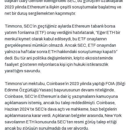
başkan Gary Gensler liderliğindeki SEC, bu görüşten uzaklaşarak
2023 yılında Ethereum’a ilişkin çeşitli soruşturmalar başlatmış ve
net bir duruş sergilemekten kaçınmıştır.
Timmons, SEC’in geçtiğimiz aylarda Ethereum tabanlı borsa
yatırım fonlarına (ETF) onay verdiğini hatırlatarak, “Eğer ETH bir
menkul kıymet olarak kabul edilseydi, bu ETF onaylarının
gerçekleşmesi mümkün olmazdı. Ancak SEC, ETF onayından
yalnızca haftalar sonra ETH hakkındaki soruşturmayı kapattı”
dedi. Bu tür ani politika değişimlerinin, kripto ekosisteminde
faaliyet gösteren milyonlarca kişi için hukuki istikrarsızlık
yarattığını savundu.
Timmons’un mektubu, Coinbase’in 2023 yılında yaptığı FOIA (Bilgi
Edinme Özgürlüğü Yasası) başvurusunun devamı niteliğinde.
Coinbase, SEC’in Ethereum’a dair iç yazışmalarını kamuoyuna
açıklamasını istemiş, ancak bu talep reddedilmişti. Coinbase,
Haziran 2024’te SEC’e dava açtı ve mahkeme, bazı belgelerin
açıklanmasına karar verdi. Açıklanan belgeler arasında, New York
savcılarının ETH konusunda SEC’ten resmi görüş talep ettiği
ancak bu görüşün sunulmadığı da yer alıyordu.