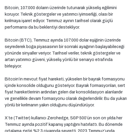
Bitcoin, 107.000 doların üzerinde tutunarak yükseliş eğilimini
koruyor. Teknik göstergeler ve yatırımcı iyimserliği, olası bir
kırılmaya işaret ediyor. Temmuz ayının tarihsel olarak güçlü
performansı da bu beklentiyi destekliyor.
Bitcoin (BTC), Temmuz ayında 107.000 dolar eşiğinin üzerinde
seyrederek boğa piyasasının bir sonraki ayağının başlayabileceği
yönünde sinyaller veriyor. Tarihsel veriler, teknik göstergeler ve
artan yatırımcı güveni, yükseliş yönlü bir senaryo etrafında
birleşiyor.
Bitcoin’in mevcut fiyat hareketi, yükselen bir bayrak formasyonu
içinde konsolide olduğunu gösteriyor. Bayrak formasyonları, sert
fiyat hareketlerinin ardından gelen dar konsolidasyon alanlarıdır
ve genellikle devam formasyonu olarak değerlendirilir. Bu da yukarı
yönlü bir kırılmanın yakın olduğunu düşündürüyor.
X’te (Twitter) kullanıcı Zerohedge, S&P 500’ün son on yılda her
Temmuz ayında pozitif kapanış yaptığını hatırlattı. Bu dönemde
ortalama getiri %2,3 civarında seyretti. 2023 Temmuz’unda