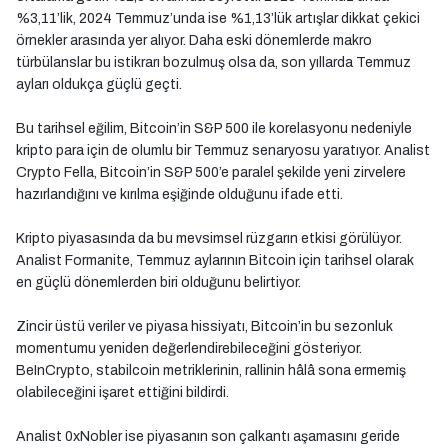
%3,11’lik, 2024 Temmuz’unda ise %1,13’lük artışlar dikkat çekici
örnekler arasında yer alıyor. Daha eski dönemlerde makro
türbülanslar bu istikrarı bozulmuş olsa da, son yıllarda Temmuz
ayları oldukça güçlü geçti.
Bu tarihsel eğilim, Bitcoin’in S&P 500 ile korelasyonu nedeniyle
kripto para için de olumlu bir Temmuz senaryosu yaratıyor. Analist
Crypto Fella, Bitcoin’in S&P 500’e paralel şekilde yeni zirvelere
hazırlandığını ve kırılma eşiğinde olduğunu ifade etti.
Kripto piyasasında da bu mevsimsel rüzgarın etkisi görülüyor.
Analist Formanite, Temmuz aylarının Bitcoin için tarihsel olarak
en güçlü dönemlerden biri olduğunu belirtiyor.
Zincir üstü veriler ve piyasa hissiyatı, Bitcoin’in bu sezonluk
momentumu yeniden değerlendirebileceğini gösteriyor.
BeInCrypto, stabilcoin metriklerinin, rallinin hâlâ sona ermemiş
olabileceğini işaret ettiğini bildirdi.
Analist 0xNobler ise piyasanın son çalkantı aşamasını geride