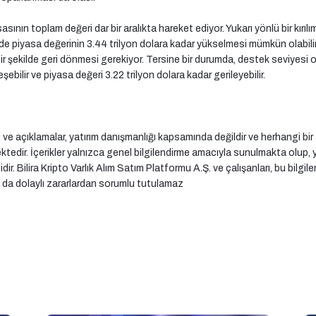
sının toplam değeri dar bir aralıkta hareket ediyor. Yukarı yönlü bir kırılı
nde piyasa değerinin 3.44 trilyon dolara kadar yükselmesi mümkün olabili
bir şekilde geri dönmesi gerekiyor. Tersine bir durumda, destek seviyesi o
leşebilir ve piyasa değeri 3.22 trilyon dolara kadar gerileyebilir.
 ve açıklamalar, yatırım danışmanlığı kapsamında değildir ve herhangi bir
edir. İçerikler yalnızca genel bilgilendirme amacıyla sunulmakta olup, yat
ir. Bilira Kripto Varlık Alım Satım Platformu A.Ş. ve çalışanları, bu bilgil
da dolaylı zararlardan sorumlu tutulamaz