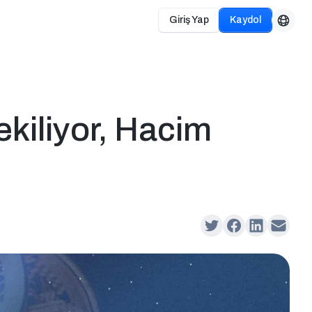
Giriş Yap
Kaydol
ekiliyor, Hacim