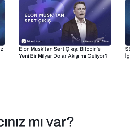
uz
Elon Musk’tan Sert Çıkış: Bitcoin’e
S
Yeni Bir Milyar Dolar Akışı mı Geliyor?
İç
cınız mı var?