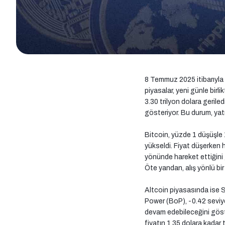
8 Temmuz 2025 itibarıyla 
piyasalar, yeni günle birl
3.30 trilyon dolara geriled
gösteriyor. Bu durum, yatı
Bitcoin, yüzde 1 düşüşle 
yükseldi. Fiyat düşerken h
yönünde hareket ettiğini g
Öte yandan, alış yönlü bir
Altcoin piyasasında ise S
Power (BoP), -0.42 seviy
devam edebileceğini göste
fiyatın 1.35 dolara kadar 