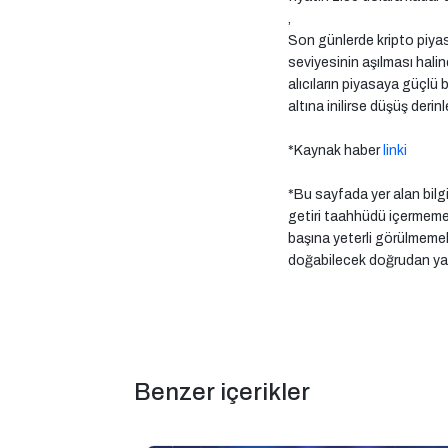
,
Son günlerde kripto piyasa
seviyesinin aşılması hali
alıcıların piyasaya güçlü 
altına inilirse düşüş derin
*Kaynak haber
linki
*Bu sayfada yer alan bilgi
getiri taahhüdü içermemekt
başına yeterli görülmemelid
doğabilecek doğrudan ya 
Benzer içerikler