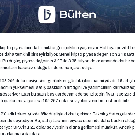
kripto piyasalarında bir miktar geri çekilme yaşanıyor. Haftaya pozitif b
ikte daha temkinli bir seyir izliyor. Genel kripto piyasa değeri son 24 saat
i. Bu düşüş, piyasa değerinin 3.27 ile 3.35 trilyon dolar arasında dar bir ba
rımcıların kararsız olduğu bir döneme işaret ediyor.
108.206 dolar seviyesine gerilerken, günlük işlem hacmi yüzde 15 artışla
acmin yükselmesi, satış baskısının arttığını ve yatırımcıların kar realiz
österiyor. Eğer bu satış baskısı devam ederse, Bitcoin fiyatı 106.295 dol
 toparlanma yaşanırsa 109.267 dolar seviyeleri yeniden test edilebilir.
PX adlı token, yüzde 8'lik düşüşle dikkat çekiyor. Teknik göstergelerden
esinde seyrediyor. Bu, satış tarafının piyasa üzerinde daha baskın old
riyor. SPX’in 1.21 dolar seviyesinin altına gerilemesi mümkün. Ancak p
toparlanması da olası.