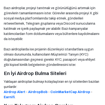
Bazı airdroplar, projeyi tanıtmak ve görünürlüğünü artırmak için
görevlerin tamamlanmasını ister. Görevler arasında projeyi X gibi
sosyal medya platformlarında takip etmek, gönderileri
retweetlemek, Telegram gruplarına veya Discord sunucularına
katılmak ve içerik paylaşmak yer alabilir. Bazı kampanyalar
katılımcılardan form doldurmalarını veya bültenlere kaydolmalarını
da isteyebilir.
Bazı airdroplarda ise projenin düzenleyici standartlara uygun
olması durumunda, kullanıcıların Müşterinizi Tanıyın (KYC)
doğrulamasından geçmesi gerekir. KYC, pasaport veya ehliyet
gibi kişisel kimlik belgelerinin gönderilmesini ister.
En İyi Airdrop Bulma Siteleri
Yaklaşan airdropları bulmayı kolaylaştıran en iyi sitelerden bazıları
şunlardır:
Airdrop Alert
-
AirdropBob
-
CoinMarketCap Airdrop
-
Earnifi
.