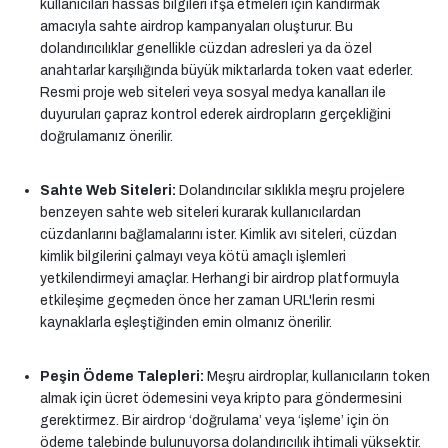
kullanıcıları hassas bilgileri ifşa etmeleri için kandırmak
amacıyla sahte airdrop kampanyaları oluşturur. Bu
dolandırıcılıklar genellikle cüzdan adresleri ya da özel
anahtarlar karşılığında büyük miktarlarda token vaat ederler.
Resmi proje web siteleri veya sosyal medya kanalları ile
duyuruları çapraz kontrol ederek airdropların gerçekliğini
doğrulamanız önerilir.
Sahte Web Siteleri:
Dolandırıcılar sıklıkla meşru projelere
benzeyen sahte web siteleri kurarak kullanıcılardan
cüzdanlarını bağlamalarını ister. Kimlik avı siteleri, cüzdan
kimlik bilgilerini çalmayı veya kötü amaçlı işlemleri
yetkilendirmeyi amaçlar. Herhangi bir airdrop platformuyla
etkileşime geçmeden önce her zaman URL'lerin resmi
kaynaklarla eşleştiğinden emin olmanız önerilir.
Peşin Ödeme Talepleri:
Meşru airdroplar, kullanıcıların token
almak için ücret ödemesini veya kripto para göndermesini
gerektirmez. Bir airdrop ‘doğrulama’ veya ‘işleme’ için ön
ödeme talebinde bulunuyorsa dolandırıcılık ihtimali yüksektir.