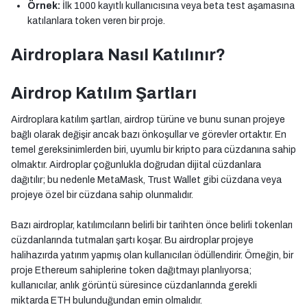
Örnek:
İlk 1000 kayıtlı kullanıcısına veya beta test aşamasına
katılanlara token veren bir proje.
Airdroplara Nasıl Katılınır?
Airdrop Katılım Şartları
Airdroplara katılım şartları, airdrop türüne ve bunu sunan projeye
bağlı olarak değişir ancak bazı önkoşullar ve görevler ortaktır. En
temel gereksinimlerden biri, uyumlu bir kripto para cüzdanına sahip
olmaktır. Airdroplar çoğunlukla doğrudan dijital cüzdanlara
dağıtılır; bu nedenle MetaMask, Trust Wallet gibi cüzdana veya
projeye özel bir cüzdana sahip olunmalıdır.
Bazı airdroplar, katılımcıların belirli bir tarihten önce belirli tokenları
cüzdanlarında tutmaları şartı koşar. Bu airdroplar projeye
halihazırda yatırım yapmış olan kullanıcıları ödüllendirir. Örneğin, bir
proje Ethereum sahiplerine token dağıtmayı planlıyorsa;
kullanıcılar, anlık görüntü süresince cüzdanlarında gerekli
miktarda ETH bulunduğundan emin olmalıdır.