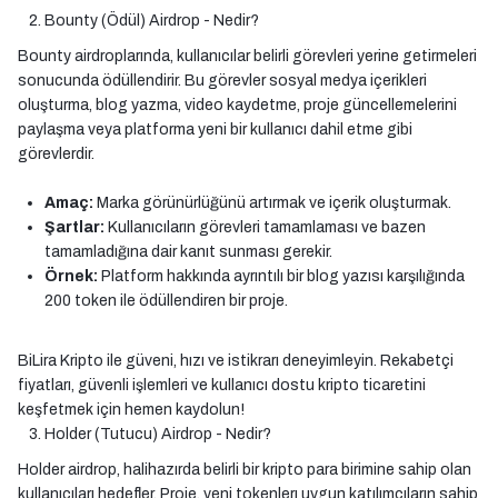
Bounty (Ödül) Airdrop - Nedir?
Bounty airdroplarında, kullanıcılar belirli görevleri yerine getirmeleri
sonucunda ödüllendirir. Bu görevler sosyal medya içerikleri
oluşturma, blog yazma, video kaydetme, proje güncellemelerini
paylaşma veya platforma yeni bir kullanıcı dahil etme gibi
görevlerdir.
Amaç:
Marka görünürlüğünü artırmak ve içerik oluşturmak.
Şartlar:
Kullanıcıların görevleri tamamlaması ve bazen
tamamladığına dair kanıt sunması gerekir.
Örnek:
Platform hakkında ayrıntılı bir blog yazısı karşılığında
200 token ile ödüllendiren bir proje.
BiLira Kripto ile güveni, hızı ve istikrarı deneyimleyin. Rekabetçi
fiyatları, güvenli işlemleri ve kullanıcı dostu kripto ticaretini
keşfetmek için hemen kaydolun!
Holder (Tutucu) Airdrop - Nedir?
Holder airdrop, halihazırda belirli bir kripto para birimine sahip olan
kullanıcıları hedefler. Proje, yeni tokenlerı uygun katılımcıların sahip