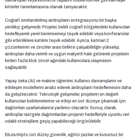
davranışları veya kilometre taşlarını ödüllendirmek gibi karmaşık
kriterler tanımlamasına olanak tanıyacaktır.
Coğrafi sınırlandırılmış airdropların entegrasyonu bir başka
yenilikçi gelişmedir. Projeler, belirli coğrafi bölgelerdeki kullanıcıları
hedefleyerek yerel benimsemeyi teşvik edebilir veya konferanslar
gibi etkinliklere katılımı teşvik edebilir. Ayrıca, katman 2
çözümlerinin ve zincirler arası birlikte çalışabilirliğin yükselişi,
airdropları daha verimli ve uygun maliyetli hale getirerek projelerin
birden fazla blok zinciri ağındaki kullanıcılara ulaşmasını
sağlayabilir.
Yapay zeka (AI) ve makine öğrenimi, kullanıcı davranışlarını ve
etkileşim modellerini analiz ederek airdropların hedeflemesini daha
da geliştirecektir. Teknolojik gelişmeler, projelerin en değerli
kullanıcıları belirlemelerine ve etkiyi en üst düzeye çıkarmak için
dağıtımları uyarlamalarına yardımcı olacaktır. Sonuç olarak,
airdroplar rastgele dağıtımlardan projenin hedefleriyle uyumlu veri
odaklı stratejilere geçiş yapabileceği öngörülebilir.
BiLira Kripto üst düzey güvenlik, eğitici yazılar ve kusursuz bir