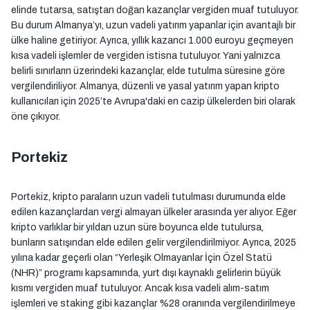
elinde tutarsa, satıştan doğan kazançlar vergiden muaf tutuluyor.
Bu durum Almanya’yı, uzun vadeli yatırım yapanlar için avantajlı bir
ülke haline getiriyor. Ayrıca, yıllık kazancı 1.000 euroyu geçmeyen
kısa vadeli işlemler de vergiden istisna tutuluyor. Yani yalnızca
belirli sınırların üzerindeki kazançlar, elde tutulma süresine göre
vergilendiriliyor. Almanya, düzenli ve yasal yatırım yapan kripto
kullanıcıları için 2025’te Avrupa'daki en cazip ülkelerden biri olarak
öne çıkıyor.
Portekiz
Portekiz, kripto paraların uzun vadeli tutulması durumunda elde
edilen kazançlardan vergi almayan ülkeler arasında yer alıyor. Eğer
kripto varlıklar bir yıldan uzun süre boyunca elde tutulursa,
bunların satışından elde edilen gelir vergilendirilmiyor. Ayrıca, 2025
yılına kadar geçerli olan “Yerleşik Olmayanlar İçin Özel Statü
(NHR)” programı kapsamında, yurt dışı kaynaklı gelirlerin büyük
kısmı vergiden muaf tutuluyor. Ancak kısa vadeli alım-satım
işlemleri ve staking gibi kazançlar %28 oranında vergilendirilmeye