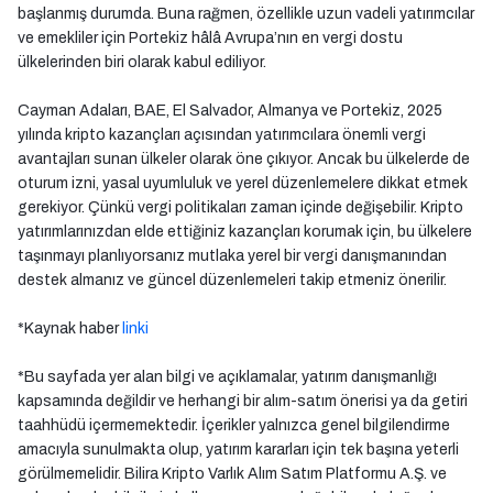
başlanmış durumda. Buna rağmen, özellikle uzun vadeli yatırımcılar
ve emekliler için Portekiz hâlâ Avrupa’nın en vergi dostu
ülkelerinden biri olarak kabul ediliyor.
Cayman Adaları, BAE, El Salvador, Almanya ve Portekiz, 2025
yılında kripto kazançları açısından yatırımcılara önemli vergi
avantajları sunan ülkeler olarak öne çıkıyor. Ancak bu ülkelerde de
oturum izni, yasal uyumluluk ve yerel düzenlemelere dikkat etmek
gerekiyor. Çünkü vergi politikaları zaman içinde değişebilir. Kripto
yatırımlarınızdan elde ettiğiniz kazançları korumak için, bu ülkelere
taşınmayı planlıyorsanız mutlaka yerel bir vergi danışmanından
destek almanız ve güncel düzenlemeleri takip etmeniz önerilir.
*Kaynak haber
linki
*Bu sayfada yer alan bilgi ve açıklamalar, yatırım danışmanlığı
kapsamında değildir ve herhangi bir alım-satım önerisi ya da getiri
taahhüdü içermemektedir. İçerikler yalnızca genel bilgilendirme
amacıyla sunulmakta olup, yatırım kararları için tek başına yeterli
görülmemelidir. Bilira Kripto Varlık Alım Satım Platformu A.Ş. ve