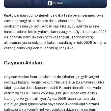
Kripto paraların dünya genelinde daha fazla benimsenmesi, aynı
zamanda vergi otoritelerinin de bu alana daha fazla
odaklanmasına yol açtı. Ancak bazı ülkeler, bu eğilimin aksine
hareket ederek kripto yatırımcılarına vergi muafiyeti sunuyor. 2025
yılı itibarıyla, belirli ülkeler kripto kazançları üzerinden vergi
alınmaması yönündeki politikalarını sürdürüyor. İşte 2025’te kripto
kazançlarının vergiden muaf olduğu beş ülke:
Cayman Adaları
Cayman Adaları, hem bireyler hem de şirketler için gelir vergisi,
sermaye kazancı vergisi ve kurumlar vergisi uygulamayan bir ülke.
Kripto paralar da bu kapsama dahil. Bitcoin ticareti, uzun vadeli
yatırım ya da DeFi varlık yönetimi gibi işlemlerden elde edilen
kazançlar vergilendirilmiyor. Ayrıca 2025 Nisan ayı itibarıyla
yürürlüğe giren güncel yasa sayesinde ülkedeki kripto hizmet
sağlayıcılarına yönelik net ve uyumlu bir düzenleme sistemi