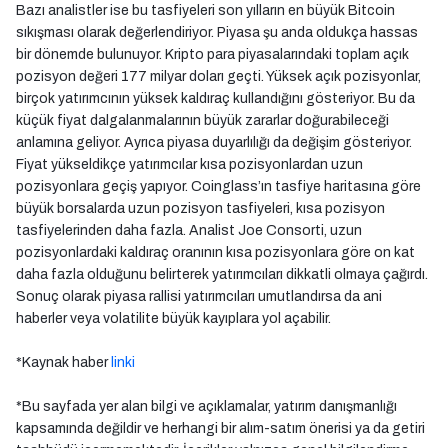
Bazı analistler ise bu tasfiyeleri son yılların en büyük Bitcoin
sıkışması olarak değerlendiriyor. Piyasa şu anda oldukça hassas
bir dönemde bulunuyor. Kripto para piyasalarındaki toplam açık
pozisyon değeri 177 milyar doları geçti. Yüksek açık pozisyonlar,
birçok yatırımcının yüksek kaldıraç kullandığını gösteriyor. Bu da
küçük fiyat dalgalanmalarının büyük zararlar doğurabileceği
anlamına geliyor. Ayrıca piyasa duyarlılığı da değişim gösteriyor.
Fiyat yükseldikçe yatırımcılar kısa pozisyonlardan uzun
pozisyonlara geçiş yapıyor. Coinglass’ın tasfiye haritasına göre
büyük borsalarda uzun pozisyon tasfiyeleri, kısa pozisyon
tasfiyelerinden daha fazla. Analist Joe Consorti, uzun
pozisyonlardaki kaldıraç oranının kısa pozisyonlara göre on kat
daha fazla olduğunu belirterek yatırımcıları dikkatli olmaya çağırdı.
Sonuç olarak piyasa rallisi yatırımcıları umutlandırsa da ani
haberler veya volatilite büyük kayıplara yol açabilir.
*Kaynak haber
linki
*Bu sayfada yer alan bilgi ve açıklamalar, yatırım danışmanlığı
kapsamında değildir ve herhangi bir alım-satım önerisi ya da getiri