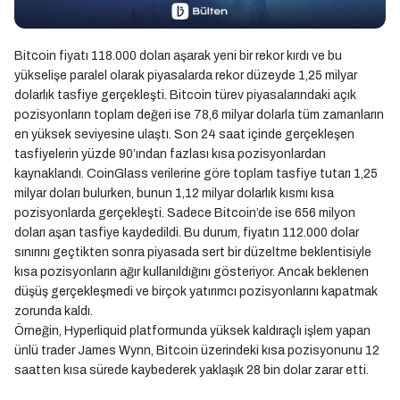
Bitcoin fiyatı 118.000 doları aşarak yeni bir rekor kırdı ve bu
yükselişe paralel olarak piyasalarda rekor düzeyde 1,25 milyar
dolarlık tasfiye gerçekleşti. Bitcoin türev piyasalarındaki açık
pozisyonların toplam değeri ise 78,6 milyar dolarla tüm zamanların
en yüksek seviyesine ulaştı. Son 24 saat içinde gerçekleşen
tasfiyelerin yüzde 90’ından fazlası kısa pozisyonlardan
kaynaklandı. CoinGlass verilerine göre toplam tasfiye tutarı 1,25
milyar doları bulurken, bunun 1,12 milyar dolarlık kısmı kısa
pozisyonlarda gerçekleşti. Sadece Bitcoin’de ise 656 milyon
doları aşan tasfiye kaydedildi. Bu durum, fiyatın 112.000 dolar
sınırını geçtikten sonra piyasada sert bir düzeltme beklentisiyle
kısa pozisyonların ağır kullanıldığını gösteriyor. Ancak beklenen
düşüş gerçekleşmedi ve birçok yatırımcı pozisyonlarını kapatmak
zorunda kaldı.
Örneğin, Hyperliquid platformunda yüksek kaldıraçlı işlem yapan
ünlü trader James Wynn, Bitcoin üzerindeki kısa pozisyonunu 12
saatten kısa sürede kaybederek yaklaşık 28 bin dolar zarar etti.